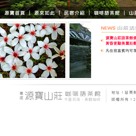
源寶山莊語茶館
黃昏更顯美麗壯
凡住宿嘉賓均可